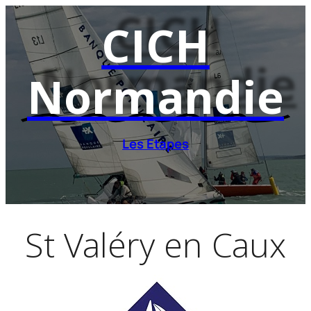
Aller
CICH
au
contenu
Normandie
Les Etapes
St Valéry en Caux