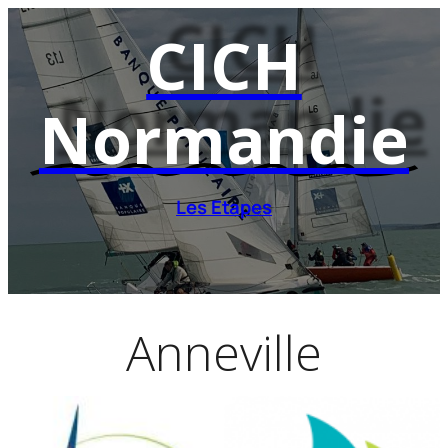
Aller
CICH
au
contenu
Normandie
Les Etapes
Anneville